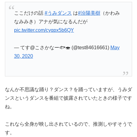
ここだけの話
#うみダンス
は
#汾陽美樹
（かわみ
なみみき）アナが気になるんだが
pic.twitter.com/cyqpx5b6QY
— てす@こさかなー🐟🍣 (@test84616661)
May
30, 2020
なんか不思議な踊り？ダンス？を踊っていますが、うみダ
ンスというダンスを番組で披露されていたときの様子です
ね。
これなら全身が映し出されているので、推測しやすそうで
す。