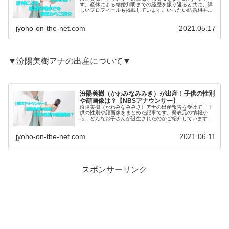
す。産休による結婚判明までの経歴を振り返ると共に、詳
しいプロフィールも掲載しています。いったい結婚相手は
誰なのか？様々な角度からご紹介しています。ぜひ、ご覧
くださいませ。
jyoho-on-the-net.com
2021.05.17
▼汾陽美樹アナの出産について▼
汾陽美樹（かわみなみみき）が出産！子供の性別
や顔画像は？【NBSアナウンサー】
汾陽美樹（かわみなみみき）アナの出産報告を受けて、子
供の性別や顔画像をまとめた記事です。発表元の情報か
ら、どんなお子さんが誕生されたのかご紹介しています。
汾陽美樹アナの出産動向がきになるようであれば、ぜひ、
ご参考までに、一読くださいませ。
jyoho-on-the-net.com
2021.06.11
スポンサーリンク