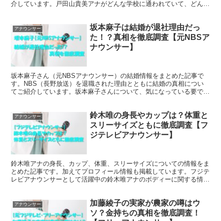
介しています。戸田山貴美アナがどんな学校に通われていて、どんな
学校生活を送られていたのか、ご参考になさってください。
坂本麻子は結婚が退社理由だっ
アナウンサー
た！？真相を徹底調査【元NBSア
ナウンサー】
坂本麻子さん（元NBSアナウンサー）の結婚情報をまとめた記事で
す。NBS（長野放送）を退職された理由とともに結婚の真相につい
てご紹介しています。坂本麻子さんについて、気になっている要であ
れば、ぜひ、ご覧くださいませ。
鈴木唯の身長やカップは？体重と
アナウンサー
スリーサイズともに徹底調査【フ
ジテレビアナウンサー】
鈴木唯アナの身長、カップ、体重、スリーサイズについての情報をま
とめた記事です。加えてプロフィール情報も掲載しています。フジテ
レビアナウンサーとして活躍中の鈴木唯アナのボディーに関する情報
をお探しでしたら、ぜひ、一読くださいませ。
加藤綾子の実家が農家の噂はウ
アナウンサー
ソ？金持ちの真相を徹底調査！