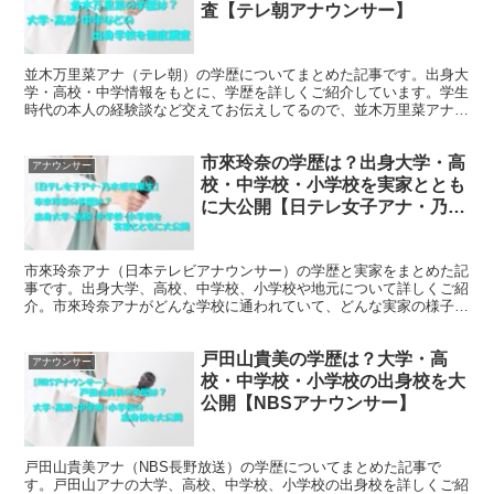
査【テレ朝アナウンサー】
並木万里菜アナ（テレ朝）の学歴についてまとめた記事です。出身大
学・高校・中学情報をもとに、学歴を詳しくご紹介しています。学生
時代の本人の経験談など交えてお伝えしてるので、並木万里菜アナの
学歴に関してお調べであれば、ご参考にしていただけます。
市來玲奈の学歴は？出身大学・高
アナウンサー
校・中学校・小学校を実家ととも
に大公開【日テレ女子アナ・乃木
坂卒業生】
市來玲奈アナ（日本テレビアナウンサー）の学歴と実家をまとめた記
事です。出身大学、高校、中学校、小学校や地元について詳しくご紹
介。市來玲奈アナがどんな学校に通われていて、どんな実家の様子な
のかご確認いただけます。ぜひ、一読くださいませ。
戸田山貴美の学歴は？大学・高
アナウンサー
校・中学校・小学校の出身校を大
公開【NBSアナウンサー】
戸田山貴美アナ（NBS長野放送）の学歴についてまとめた記事で
す。戸田山アナの大学、高校、中学校、小学校の出身校を詳しくご紹