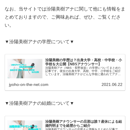
なお、当サイトでは汾陽美樹アナに関して他にも情報をま
とめておりますので、ご興味あれば、ぜひ、ご覧くださ
い。
▼汾陽美樹アナの学歴について▼
汾陽美樹の学歴は？出身大学・高校・中学校・小
学校を大公開【NBSアナウンサー】
汾陽美樹アナ（NBS・長野放送）の学歴についてまとめた
記事です。彼女の出身大学、高校、中学、小学校をご紹介
しています。汾陽美樹アナがどんな学校に通われてアナウ
ンサーになられたのか？どんな学校生活を送られていたの
かご確認いただけます。
jyoho-on-the-net.com
2021.06.22
▼汾陽美樹アナの結婚について▼
汾陽美樹アナウンサーの旦那は誰？産休による結
婚判明までを経歴からご紹介
汾陽美樹アナウンサーの旦那さん情報をまとめた記事で