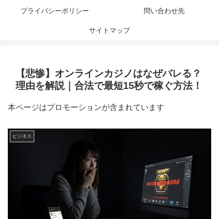
プライバシーポリシー
問い合わせ先
サイトマップ
【悲惨】オンラインカジノはなぜバレる？
理由を解説｜合法で最短15秒で稼ぐ方法！
本ページはプロモーションが含まれています
ビジネス