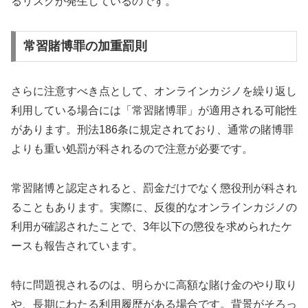
るリスクが発生しているのです。
常習賭博罪の加重罰則
さらに注意すべき点として、オンラインカジノを繰り返し
利用している場合には「常習賭博罪」が適用される可能性
があります。刑法186条に規定されており、通常の賭博罪
よりも重い処罰が科されるので注意が必要です。
常習賭博と認定されると、罰金だけでなく懲役刑が科され
ることもあります。実際に、反復的なオンラインカジノの
利用が確認されたことで、3年以下の懲役を求められたケ
ースも報告されています。
特に問題視されるのは、明らかに高額な賭け金のやり取り
や、長期にわたる利用履歴がある場合です。背景がそろっ