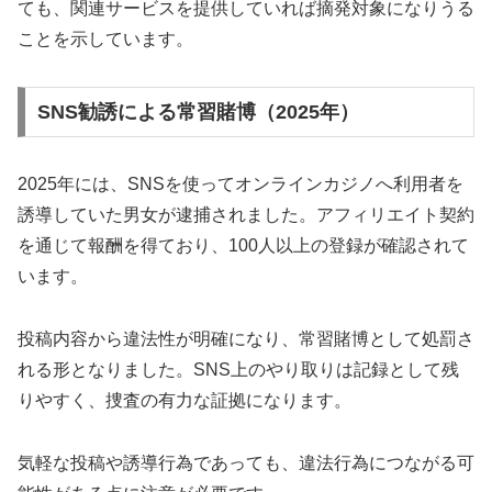
ても、関連サービスを提供していれば摘発対象になりうる
ことを示しています。
SNS勧誘による常習賭博（2025年）
2025年には、SNSを使ってオンラインカジノへ利用者を
誘導していた男女が逮捕されました。アフィリエイト契約
を通じて報酬を得ており、100人以上の登録が確認されて
います。
投稿内容から違法性が明確になり、常習賭博として処罰さ
れる形となりました。SNS上のやり取りは記録として残
りやすく、捜査の有力な証拠になります。
気軽な投稿や誘導行為であっても、違法行為につながる可