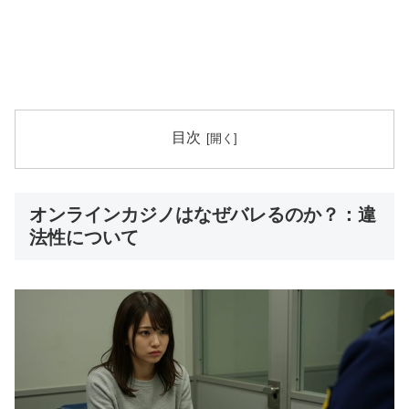
目次
オンラインカジノはなぜバレるのか？：違
法性について