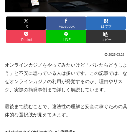
X
Facebook
はてブ
Pocket
LINE
コピー
2025.03.28
オンラインカジノをやってみたいけど「バレたらどうしよ
う」と不安に思っている人は多いです。この記事では、な
ぜオンラインカジノの利用が発覚するのか、理由やリス
ク、実際の摘発事例まで詳しく解説しています。
最後まで読むことで、違法性の理解と安全に稼ぐための具
体的な選択肢が見えてきます。
▼おすすめのバイナリーオプション取引場▼