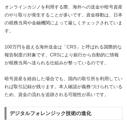
オンラインカジノを利用する際、海外への送金や暗号資産
のやり取りが発生することが多いです。資金移動は、日本
の税務当局や金融機関によって厳しくチェックされていま
す。
100万円を超える海外送金は「CRS」と呼ばれる国際的な
報告制度の対象です。CRSにより銀行から自動的に情報
が税務当局へ送られる仕組みが整っているのです。
暗号資産を経由した場合でも、国内の取引所を利用してい
れば取引記録が残ります。本人確認が義務づけられている
ため、資金の流れを追跡される可能性が高いです。
デジタルフォレンジック技術の進化