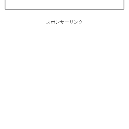
スポンサーリンク