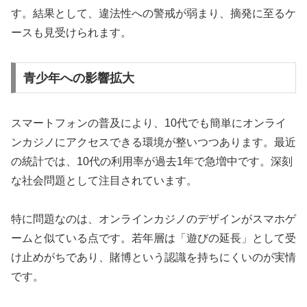
す。結果として、違法性への警戒が弱まり、摘発に至るケ
ースも見受けられます。
青少年への影響拡大
スマートフォンの普及により、10代でも簡単にオンライ
ンカジノにアクセスできる環境が整いつつあります。最近
の統計では、10代の利用率が過去1年で急増中です。深刻
な社会問題として注目されています。
特に問題なのは、オンラインカジノのデザインがスマホゲ
ームと似ている点です。若年層は「遊びの延長」として受
け止めがちであり、賭博という認識を持ちにくいのが実情
です。