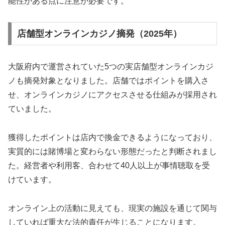
能性がある点に注意が必要です。
店舗型オンラインカジノ摘発（2025年）
大阪府内で運営されていた5つの実店舗型オンラインカジ
ノも摘発対象となりました。店舗ではポイントを購入さ
せ、オンラインカジノにアクセスさせる仕組みが採用され
ていました。
獲得したポイントは店内で換金できるようになっており、
実質的には賭博場と変わらない形態だったと判断されまし
た。経営者や利用客、合わせて40人以上が事情聴取を受
けています。
オンライン上の活動に見えても、現実の施設を通じて関与
していれば重大な法的責任が生じることになります。