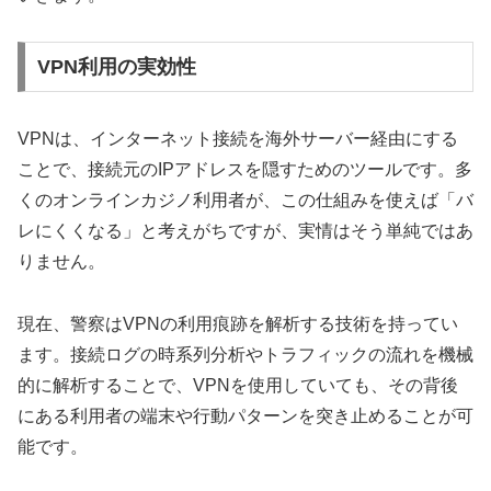
VPN利用の実効性
VPNは、インターネット接続を海外サーバー経由にする
ことで、接続元のIPアドレスを隠すためのツールです。多
くのオンラインカジノ利用者が、この仕組みを使えば「バ
レにくくなる」と考えがちですが、実情はそう単純ではあ
りません。
現在、警察はVPNの利用痕跡を解析する技術を持ってい
ます。接続ログの時系列分析やトラフィックの流れを機械
的に解析することで、VPNを使用していても、その背後
にある利用者の端末や行動パターンを突き止めることが可
能です。