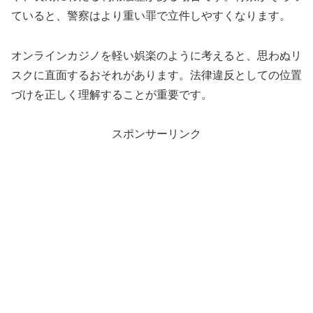
ていると、警察はより重い罪で立件しやすくなります。
オンラインカジノを軽い娯楽のように考えると、思わぬリ
スクに直面するおそれがあります。法律違反としての位置
づけを正しく理解することが重要です。
スポンサーリンク