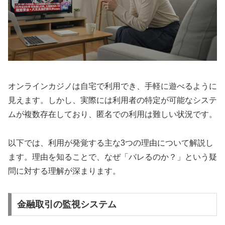
オンラインカジノは自宅で利用でき、手軽に遊べるように
見えます。しかし、実際には利用者の特定が可能なシステ
ムが複数存在しており、匿名での利用は難しい状況です。
以下では、利用が発覚する主な3つの理由について解説し
ます。理由を知ることで、なぜ「バレるのか？」という疑
問に対する理解が深まります。
金融取引の監視システム