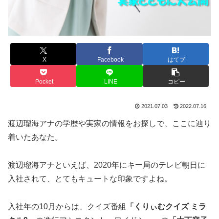
X
Facebook
はてブ
Pocket
LINE
コピー
2021.07.03
2022.07.16
渡辺瑠海アナの学歴や実家の情報をお探しで、ここに辿り
着いたあなた。
渡辺瑠海アナといえば、2020年にキー局のテレビ朝日に
入社されて、とてもキュートな印象ですよね。
入社年の10月からは、クイズ番組
「くりぃむクイズ ミラ