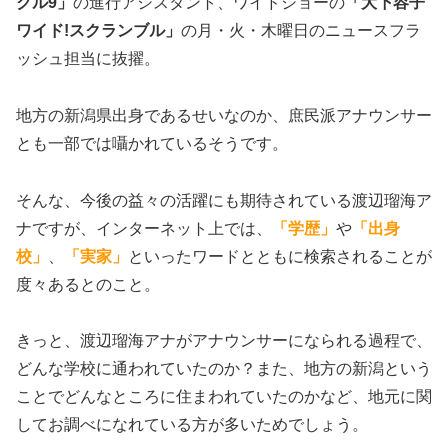
クル9」
の進行アシスタント、ワイドショーの
「大下容子
ワイド!スクランブル」
の月・火・木曜日のニュースフラ
ッシュ担当に抜擢。
地方の新潟県出身であるせいなのか、庶民派アナウンサー
とも一部では囁かれているそうです。
そんな、今後の益々の活躍にも期待されている渡辺瑠海ア
ナですが、インターネット上では、
「学歴」
や
「出身
校」
、
「実家」
といったワードとともに検索されることが
度々あるとのこと。
きっと、渡辺瑠海アナがアナウンサーになられる過程で、
どんな学校に通われていたのか？また、地方の新潟という
ことでどんなところに住まわれていたのかなど、地元に関
してお調べになれている方が多いためでしょう。