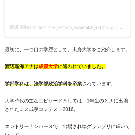
渡辺 瑠海(わたなべ るみ)(@rumi_watanabe_ex)がシェアした投稿
最初に、一つ目の学歴として、出身大学をご紹介します。
渡辺瑠海アナは
成蹊大学
に通われていました。
学部学科は、法学部政治学科を卒業
されています。
大学時代の主なエピソードとしては、1年生のときに出場
されたミス成蹊コンテスト2016。
エントリーナンバー３で、出場され準グランプリに輝いて
います。