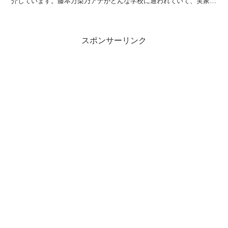
介しています。藤本万梨乃アナがどんな学校に通われていて、実家は
どんな様子なのか？ぜひ、ご参考になさってください。
スポンサーリンク