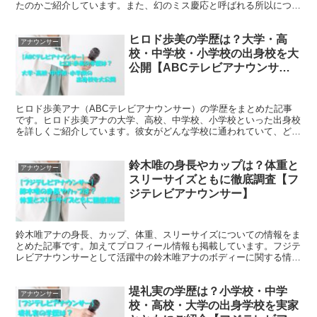
たのかご紹介しています。また、幻のミス慶応と呼ばれる所以につい
ても触れていますので、ご興味あれば、ぜひ、一読くださいませ。
ヒロド歩美の学歴は？大学・高
アナウンサー
校・中学校・小学校の出身校を大
公開【ABCテレビアナウンサ
ー】
ヒロド歩美アナ（ABCテレビアナウンサー）の学歴をまとめた記事
です。ヒロド歩美アナの大学、高校、中学校、小学校といった出身校
を詳しくご紹介しています。彼女がどんな学校に通われていて、どん
な学校生活を送られていたのかご確認いただけます。
鈴木唯の身長やカップは？体重と
アナウンサー
スリーサイズともに徹底調査【フ
ジテレビアナウンサー】
鈴木唯アナの身長、カップ、体重、スリーサイズについての情報をま
とめた記事です。加えてプロフィール情報も掲載しています。フジテ
レビアナウンサーとして活躍中の鈴木唯アナのボディーに関する情報
をお探しでしたら、ぜひ、一読くださいませ。
堤礼実の学歴は？小学校・中学
アナウンサー
校・高校・大学の出身学校を実家