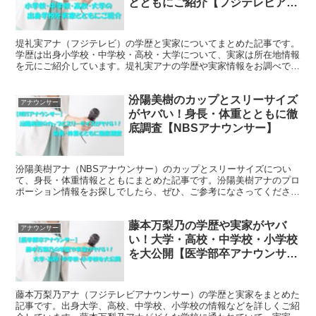
とともにご紹介【フジテレビアナ
ウンサー】
堤礼実アナ（フジテレビ）の学歴と実家についてまとめた記事です。
学歴は出身小学校・中学校・高校・大学について、実家は所在地情報
を元にご紹介しています。堤礼実アナの学歴や実家情報をお調べであ
れば、ぜひ、ご参考までに一読くださいませ。
汾陽美樹のカップとスリーサイズ
アナウンサー
がヤバい！身長・体重とともに徹
底調査【NBSアナウンサー】
汾陽美樹アナ（NBSアナウンサー）のカップとスリーサイズについ
て、身長・体重情報とともにまとめた記事です。汾陽美樹アナのプロ
ポーション情報をお探しでしたら、ぜひ、ご参考になさってくださ
い。Twitterに投稿された画像・動画も掲載中です
藤本万梨乃の学歴や実家がヤバ
アナウンサー
い！大学・高校・中学校・小学校
を大公開【医学部卒アナウンサ
ー】
藤本万梨乃アナ（フジテレビアナウンサー）の学歴と実家をまとめた
記事です。出身大学、高校、中学校、小学校の情報などを詳しくご紹