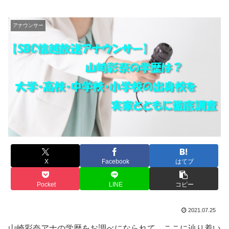
アナウンサー
X
Facebook
はてブ
Pocket
LINE
コピー
2021.07.25
山崎彩奈アナの学歴をお調べになられて、ここに辿り着い