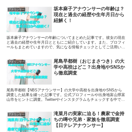
坂本麻子アナウンサーの年齢は？
アナウンサー
現在と過去の経歴や生年月日から
紐解く！
坂本麻子アナウンサーの年齢についてまとめた記事です。彼女の現在
と過去の経歴や生年月日とともにご紹介しています。また、プロフィ
ールもまとめていますので、気になる情報チェックとしてご活用いた
だけます。ぜひ、一読くださいませ。
尾島早都樹（おじまさつき）の大
アナウンサー
学や高校はどこ？出身地やSNSか
ら徹底調査
尾島早都樹【NBSアナウンサー】の大学や高校を出身地やSNSから
調査した結果を綴った記事です。公式プロフィールや出身地富山県富
山市をヒントに調査。Twitterやインスタグラムもチェックする中で、
掲示板で有力情報をゲット？真相はいかに？
滝菜月の実家に迫る！農家で金持
アナウンサー
ちの噂や兄弟・家族を徹底調査
【日テレアナウンサー】