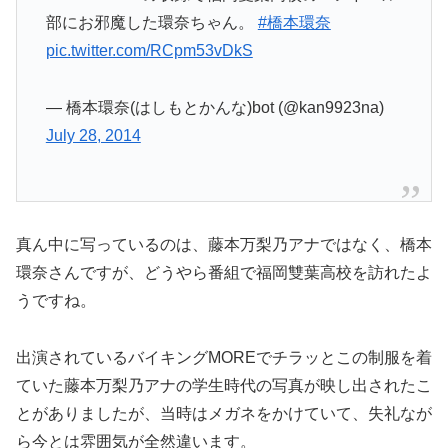
部にお邪魔した環奈ちゃん。
#橋本環奈
pic.twitter.com/RCpm53vDkS
— 橋本環奈(はしもとかんな)bot (@kan9923na)
July 28, 2014
真ん中に写っているのは、藤本万梨乃アナではなく、橋本
環奈さんですが、どうやら番組で福岡雙葉高校を訪れたよ
うですね。
出演されているバイキングMOREでチラッとこの制服を着
ていた藤本万梨乃アナの学生時代の写真が映し出されたこ
とがありましたが、当時はメガネをかけていて、失礼なが
ら今とは雰囲気が全然違います。