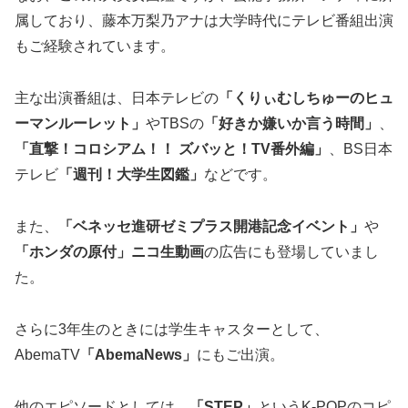
属しており、藤本万梨乃アナは大学時代にテレビ番組出演
もご経験されています。
主な出演番組は、日本テレビの
「くりぃむしちゅーのヒュ
ーマンルーレット」
やTBSの
「好きか嫌いか言う時間」
、
「直撃！コロシアム！！ ズバッと！TV番外編」
、BS日本
テレビ
「週刊！大学生図鑑」
などです。
また、
「ベネッセ進研ゼミプラス開港記念イベント」
や
「ホンダの原付」ニコ生動画
の広告にも登場していまし
た。
さらに3年生のときには学生キャスターとして、
AbemaTV
「AbemaNews」
にもご出演。
他のエピソードとしては、
「STEP」
というK-POPのコピ