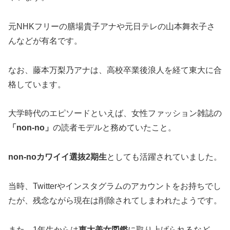
元NHKフリーの膳場貴子アナや元日テレの山本舞衣子さ
んなどが有名です。
なお、藤本万梨乃アナは、高校卒業後浪人を経て東大に合
格しています。
大学時代のエピソードといえば、女性ファッション雑誌の
「non-no」
の読者モデルと務めていたこと。
non-noカワイイ選抜2期生
としても活躍されていました。
当時、Twitterやインスタグラムのアカウントをお持ちでし
たが、残念ながら現在は削除されてしまわれたようです。
また、1年生からは
東大美女図鑑
に取り上げられるなど、