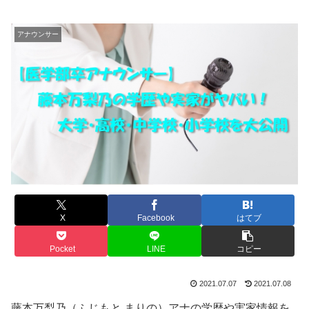
アナウンサー
X
Facebook
はてブ
Pocket
LINE
コピー
2021.07.07
2021.07.08
藤本万梨乃（ふじもと まりの）アナの学歴や実家情報を