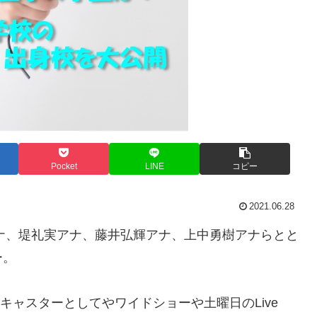
Pocket
LINE
コピー
2021.06.28
アナ、堤礼実アナ、藤井弘輝アナ、上中勇樹アナらとと
ー。
メキャスターとしてやワイドショーや土曜日のLive