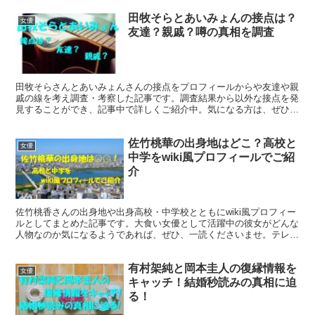
田牧そらとあいみょんの接点は？
女優
友達？親戚？噂の真相を調査
田牧そらさんとあいみょんさんの接点をプロフィールからや友達や親
戚の線を考え調査・考察した記事です。調査結果から以外な接点を発
見することができ、記事中で詳しくご紹介中。気になる方は、ぜひ、
一読をおすすめいたします。
佐竹桃華の出身地はどこ？高校と
女優
中学をwiki風プロフィールでご紹
介
佐竹桃香さんの出身地や出身高校・中学校とともにwiki風プロフィー
ルとしてまとめた記事です。大食い女優として活躍中の彼女がどんな
人物なのか気になるようであれば、ぜひ、一読くださいませ。テレビ
などのメディア出演情報もご確認いただけます。
有村架純と岡本圭人の復縁情報を
女優
キャッチ！結婚秒読みの真相に迫
る！