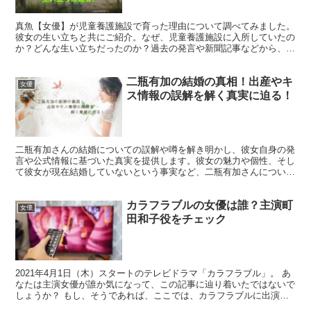
真魚【女優】が児童養護施設で育った理由について調べてみました。
彼女の生い立ちと共にご紹介。なぜ、児童養護施設に入所していたの
か？どんな生い立ちだったのか？過去の発言や新聞記事などから、紐
解いていきます。興味のある方は、ぜひ、ご覧ください。
二瓶有加の結婚の真相！出産やキ
女優
ス情報の誤解を解く真実に迫る！
二瓶有加さんの結婚についての誤解や噂を解き明かし、彼女自身の発
言や公式情報に基づいた真実を提供します。彼女の魅力や個性、そし
て彼女が現在結婚していないという事実など、二瓶有加さんについて
の最新情報をお届けします。
カラフラブルの女優は誰？主演町
女優
田和子役をチェック
2021年4月1日（木）スタートのテレビドラマ「カラフラブル」。 あ
なたは主演女優が誰か気になって、この記事に辿り着いたではないで
しょうか？ もし、そうであれば、ここでは、カラフラブルに出演中
の主演町田和子役の女優についてご紹介しているので...