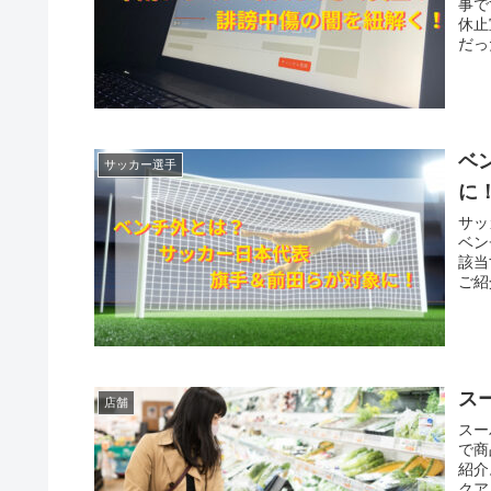
事で
休止
だっ
ベ
サッカー選手
に
サッ
ベン
該当
ご紹
ス
店舗
スー
で商
紹介
クア