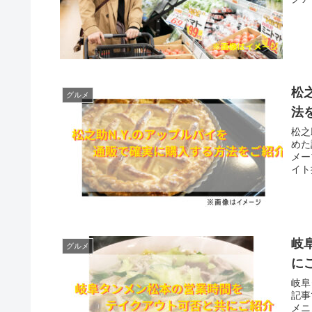
松
グルメ
法
松之
めた
メー
イト
岐
グルメ
に
岐阜
記事
メニ