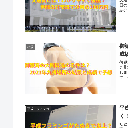
日の
紹介
御
相撲
成
御嶽
九州
しま
で、
平
平成フラミンゴ
く
たぬ