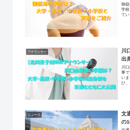
御嶽
学校
てい
川
アナウンサー
出
川口
事で
いま
ひ、
文
ニュース
の1
文通