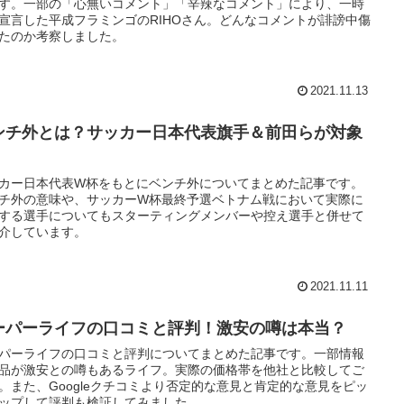
す。一部の「心無いコメント」「辛辣なコメント」により、一時
宣言した平成フラミンゴのRIHOさん。どんなコメントが誹謗中傷
たのか考察しました。
2021.11.13
ンチ外とは？サッカー日本代表旗手＆前田らが対象
！
カー日本代表W杯をもとにベンチ外についてまとめた記事です。
チ外の意味や、サッカーW杯最終予選ベトナム戦において実際に
する選手についてもスターティングメンバーや控え選手と併せて
介しています。
2021.11.11
ーパーライフの口コミと評判！激安の噂は本当？
パーライフの口コミと評判についてまとめた記事です。一部情報
品が激安との噂もあるライフ。実際の価格帯を他社と比較してご
。また、Googleクチコミより否定的な意見と肯定的な意見をピッ
ップして評判も検証してみました。