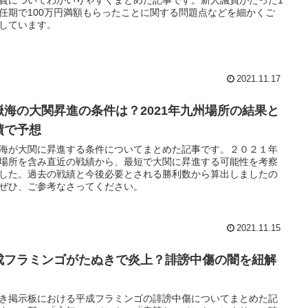
任期で100万円満額もらったことに関する問題点などを細かくご
しています。
2021.11.17
嶽海の大関昇進の条件は？2021年九州場所の結果と
績で予想
海が大関に昇進する条件についてまとめた記事です。２０２１年
場所を含み直近の戦績から、最短で大関に昇進する可能性を考察
した。過去の戦績と今後必要とされる勝利数から算出しましたの
ぜひ、ご参考なさってください。
2021.11.15
成フラミンゴがたぬきで炎上？誹謗中傷の闇を紐解
！
き掲示板における平成フラミンゴの誹謗中傷についてまとめた記