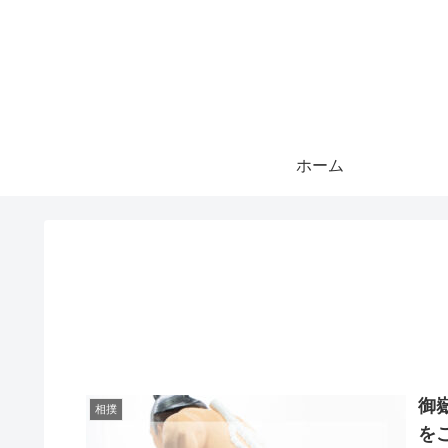
ホーム
御
相撲
を