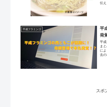
伝え
平
平成フラミンゴ
発
平成
まと
によ
去の
スポ