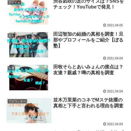
渋谷凪咲の足のサイズは？SNSを
アイドル
チェック！YouTubeで発見！
2021.04.05
田辺智加の結婚の真相を調査！旦
芸人
那やプロフィールをご紹介【ぼる
塾】
2021.04.04
田牧そらとあいみょんの接点は？
女優
友達？親戚？噂の真相を調査
2021.04.04
並木万里菜のコネでMステ抜擢の
アナウンサー
真相と下手と言われる理由を調査
2021.04.04