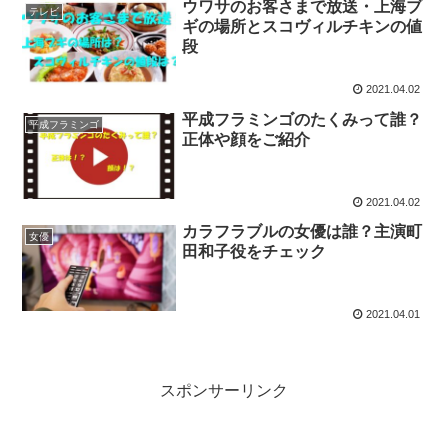
ウワサのお客さまで放送・上海ブ
テレビ
ギの場所とスコヴィルチキンの値
段
2021.04.02
平成フラミンゴのたくみって誰？
平成フラミンゴ
正体や顔をご紹介
2021.04.02
カラフラブルの女優は誰？主演町
女優
田和子役をチェック
2021.04.01
スポンサーリンク