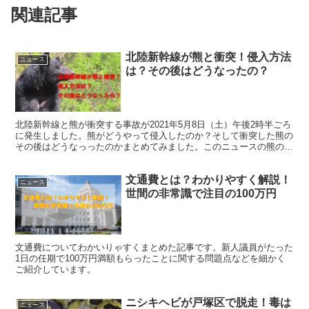
関連記事
北陸新幹線が熊と衝突！侵入方法
ニュース
は？その後はどうなったの？
北陸新幹線と熊が衝突する事故が2021年5月8日（土）午後2時半ごろ
に発生しました。熊がどうやって侵入したのか？そして衝突した熊の
その後はどうなっったのかまとめてみました。このニュースの熊の様
子が気になるようでしたら、ぜひ、一読くださいませ。
文通費とは？わかりやすく解説！
ニュース
世間の非常識で注目の100万円
文通費についてわかいりゃすくまとめた記事です。新人議員がたった
1日の任期で100万円満額もらったことに関する問題点などを細かく
ご紹介しています。
ニシキヘビが戸塚区で脱走！毒は
ニュース