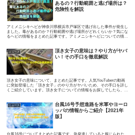
あるの？行動範囲と逃げ場所は？
危険性を解説
アミメニシキヘビが神奈川県横浜市戸塚区で逃げ出した事件が発生し
ました。毒があるのか？行動範囲や逃げ場所がどれくらいか？気にな
るヘビの情報をまとめた記事です。アミメニシキヘビについての情報
をお探しでしたら、ぜひ、一読くださいませ。
頂き女子の意味は？やり方がヤバ
ニュース
い！その手口を徹底解説
頂き女子の意味について、まとめた記事です。人気YouTuberの動画
に突如登場した「頂き女子」のやり方がヤバいため、その手口を詳し
くご紹介しています。頂き女子についての情報をお探しでしたら、ぜ
ひ、ご参考になさってください。
台風16号予想進路を米軍やヨーロ
ニュース
ッパの情報からご紹介【2021年
版】
台風16号についてまとめた記事です。急発達していると報じられた