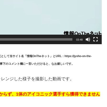
03:48
ト名「情報OnTheネット」とURL：https://jyoho-on-the-
て記事下のコメント欄に一言いただけると、なお嬉しいです。
ャレンジした様子を撮影した動画です。
もかからず、1体のアイコニック選手すら獲得できません